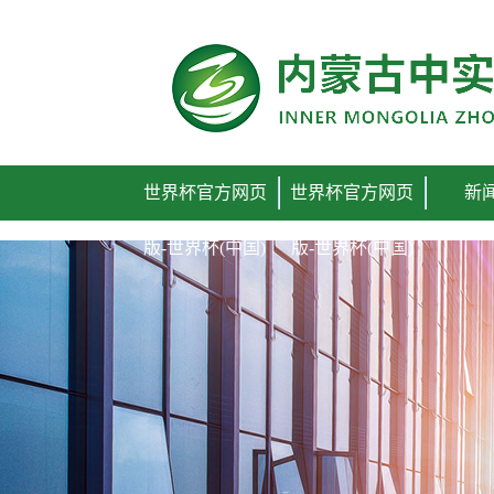
世界杯官方网页版
世界杯官方网页
世界杯官方网页
新
版-世界杯(中国)
版-世界杯(中国)