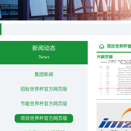
项目世界杯
新闻动态
News
方网页版
集团新闻
招标世界杯官方网页版
节能世界杯官方网页版
项目世界杯官方网页版