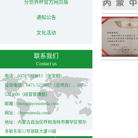
分世界杯官方网页版
通知公告
文化活动
联系我们
Contact us
电话：0471-5223613（张宝桐）
投诉电话：0471-5223607（总师办）、0471-
5223600（经营管理部）
邮箱：imzs@hyrmintesla.com
网址：//hyrmintesla.com/
地址：内蒙古自治区呼和浩特市赛罕区鄂尔
多斯东街12号银联大厦10层