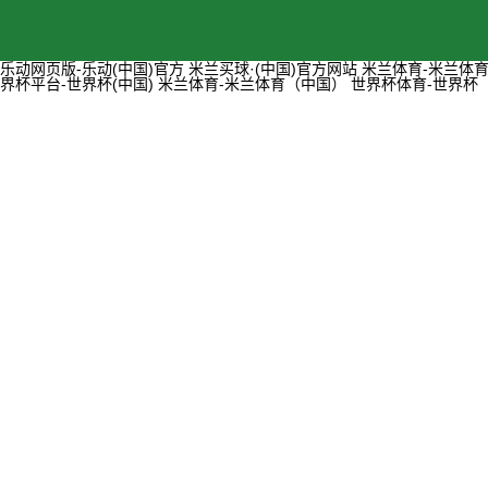
乐动网页版-乐动(中国)官方
米兰买球·(中国)官方网站
米兰体育-米兰体
界杯平台-世界杯(中国)
米兰体育-米兰体育（中国）
世界杯体育-世界杯