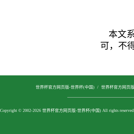
本文
可，不
世界杯官方网页版-世界杯(中国)
/
世界杯官方网页版
Copyright © 2002-2026 世界杯官方网页版-世界杯(中国) All rights reserved