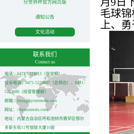
月9日
分世界杯官方网页版
毛球锦
通知公告
上、勇
文化活动
联系我们
Contact us
电话：0471-5223613（张宝桐）
投诉电话：0471-5223607（总师办）、0471-
5223600（经营管理部）
邮箱：imzs@hyrmintesla.com
网址：//hyrmintesla.com/
地址：内蒙古自治区呼和浩特市赛罕区鄂尔
多斯东街12号银联大厦10层