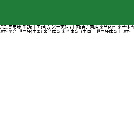
乐动网页版-乐动(中国)官方
米兰买球·(中国)官方网站
米兰体育-米兰体
界杯平台-世界杯(中国)
米兰体育-米兰体育（中国）
世界杯体育-世界杯