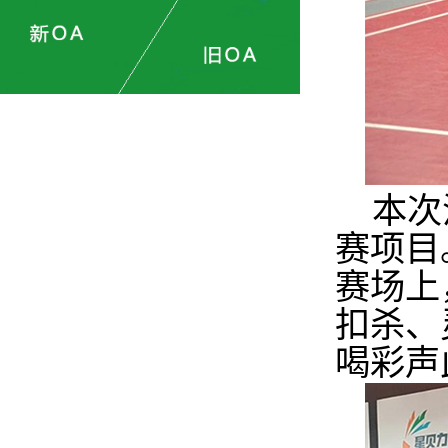
本次
赛项目
赛场上
扣杀、
喝彩声