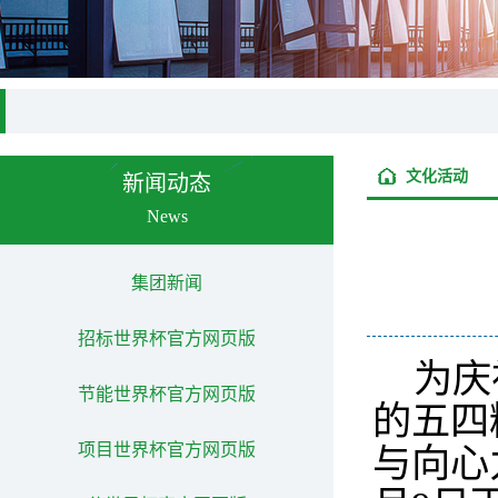
文化活动
新闻动态
News
集团新闻
招标世界杯官方网页版
为庆
节能世界杯官方网页版
的五四
项目世界杯官方网页版
与向心