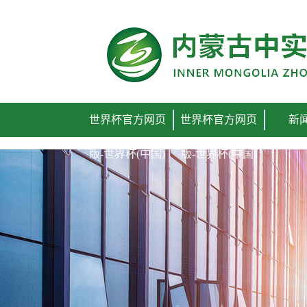
世界杯官方网页版
世界杯官方网页
世界杯官方网页
新
版-世界杯(中国)
版-世界杯(中国)