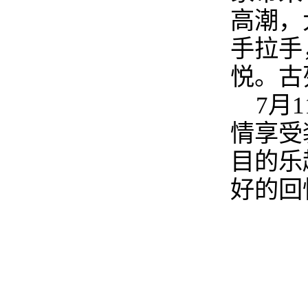
高潮，
手拉手
悦。古
7月
情享受
目的乐
好的回