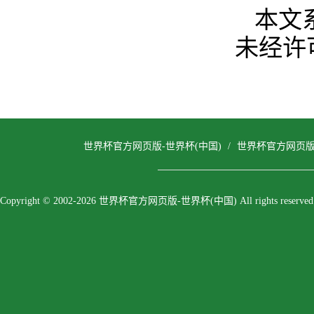
本文
未经许
世界杯官方网页版-世界杯(中国)
/
世界杯官方网页版
Copyright © 2002-2026 世界杯官方网页版-世界杯(中国) All rights reserved