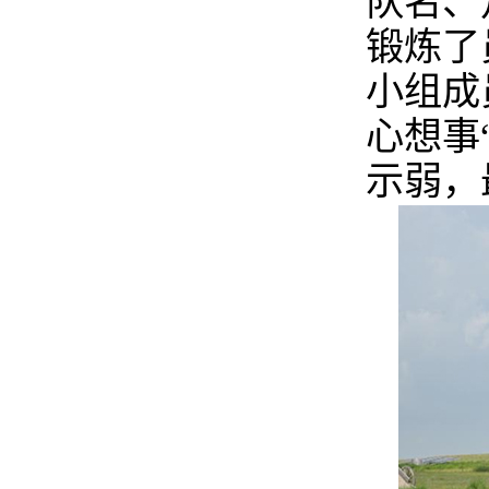
队名、
锻炼了
小组成
心想事
示弱，