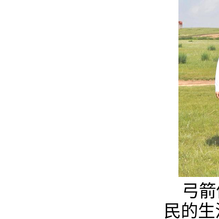
弓箭
民的生