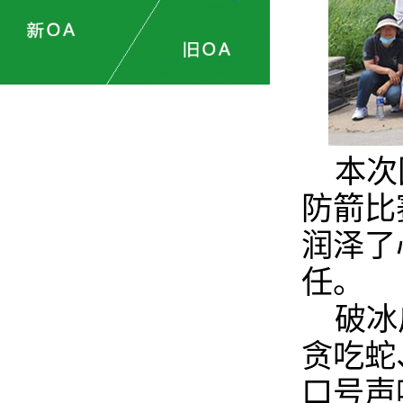
本次
防箭比
润泽了
任。
破冰
贪吃蛇
口号声