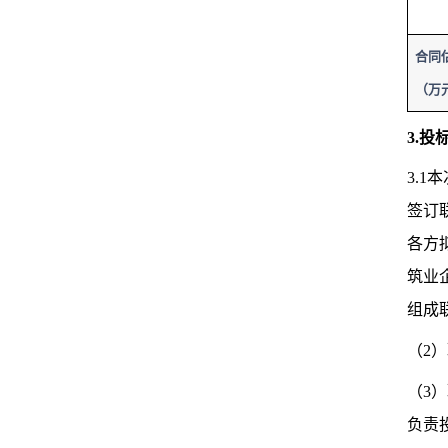
合同
（万
3.
3.
签订
各方
筑业
组成
（2
（3
负责