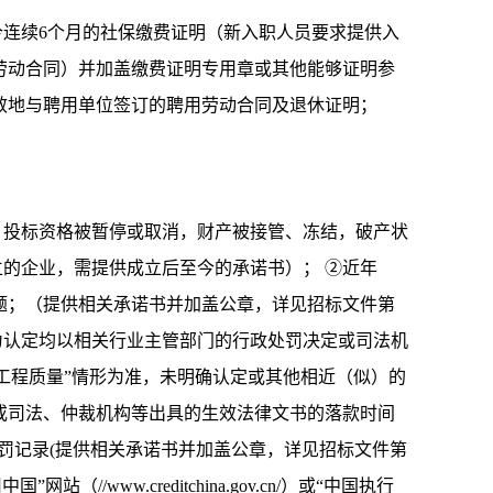
月至今连续6个月的社保缴费证明（新入职人员要求提供入
劳动合同）并加盖缴费证明专用章或其他能够证明参
效地与聘用单位签订的聘用劳动合同及退休证明；
停业，投标资格被暂停或取消，财产被接管、冻结，破产状
立的企业，需提供成立后至今的承诺书）； ②近年
问题；（提供相关承诺书并加盖公章，详见招标文件第
为认定均以相关行业主管部门的行政处罚决定或司法机
大工程质量”情形为准，未明确认定或其他相近（似）的
或司法、仲裁机构等出具的生效法律文书的落款时间
政处罚记录(提供相关承诺书并加盖公章，详见招标文件第
/www.creditchina.gov.cn/）或“中国执行