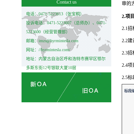
Contact us
审的
电话：0471-5223613（张宝桐）
2.
投诉电话：0471-5223607（总师办）、0471-
2.
5223600（经营管理部）
2.
邮箱：imzs@hyrmintesla.com
网址：//hyrmintesla.com/
2.
地址：内蒙古自治区呼和浩特市赛罕区鄂尔
2.4
多斯东街12号银联大厦10层
2.5
标段