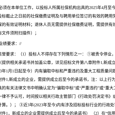
2.3必须在本单位工作，以投标人所属社保机构出具的2025年4
投标截止之日前的社保缴费证明及与聘用单位签订的有效的聘用
保的有效证明材料；退休人员无需提供社保缴费证明，需提供有
标文件须附扫描件）；
.4业绩要求：//
2.5信誉要求：（1）投标人不得存在下列情形之一： ①被责令
（提供相关承诺书并加盖公章，详见招标文件第八章附件1,新成
023年1月1日起至今）内有骗取中标和严重违约及重大工程质量
附件1,新成立的企业，需提供成立后至今的承诺书，注：以上行
具的有关法律文书中明确认定为“骗取中标”或“严重违约”或“重
一律不予认可，时间按以相关行政主管部门《行政处罚决定书》
计算。）； ③近3年(2023年至今)内有涉及招标投标行业的行
件1，新成立的企业需提供成立后至今的承诺书） （2）在“信用中国”网站（/