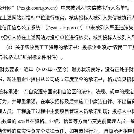
开网”（//zxgk.court.gov.cn/）中未被列入“失信被执
在上述网站对投标单位进行核实，核实投标人被列入失信被执行人
信用信息公示系统”（//gsxt.saic.gov.cn/）中未被列入
中招标人将在上述网站对投标单位进行核实，核实投标人被列入
。 （4）关于农牧民工工资等的承诺书：投标企业须对“农民工
诺书,格式详见招标文件附件）。
2.6.财务要求：近年（2023年～至今）财务状况良好，没有正
书，新注册企业提供从公司成立年度至今的承诺书，格式详见招
2.7投标承诺： ①自觉遵守国家和自治区的法律、法规、规章的
行为，并郑重承诺，在本次招标及后续施工中廉洁自律、不出借
理人员；工程施工过程中主要项目管理人员承诺到场；投标人中
员数量的50%且在资格、业绩、信誉等方面与变更前管理人员一
他资料的真实性负完全法律责任，如有造假行为， 自愿承担相应