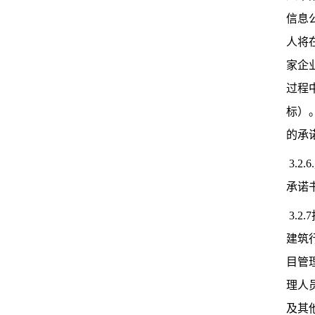
信息公
人将
家企业
过程
标）
的承
3.
承诺
3.
建筑
目管
理人
及其