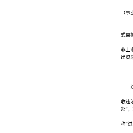
（事
式自
非上
出资
收违
部”
称”