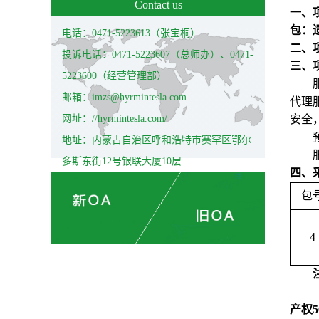
Contact us
一、
包：
电话：0471-5223613（张宝桐）
二、项目
投诉电话：0471-5223607（总师办）、0471-
三、
5223600（经营管理部）
邮箱：imzs@hyrmintesla.com
代理
网址：//hyrmintesla.com/
安全
地址：内蒙古自治区呼和浩特市赛罕区鄂尔
多斯东街12号银联大厦10层
四、
包
4
产权