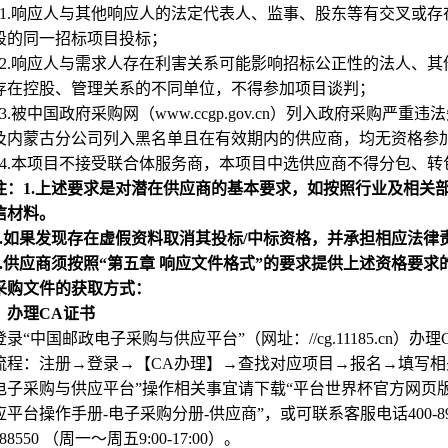
1.
响应人与其他响应人的法定代表人、监事、股东等有交叉或存
段的同一招标项目投标；
2.
响应人与需求人存在利害关系可能影响招标公正性的法人、其
存在控股、管理关系的不同单位，不得参加项目谈判；
3.
被中国政府采购网（www.ccgp.gov.cn）列入政府采购
及内蒙古分公司列入黑名单且在有效期内的供应商，均无资格参
4.
本项目不接受联合体服务商，本项目中选供应商不得分包、转
注：1.上述要求是对潜在供应商的基本要求，如按照行业及相关
信材料。
.
如果发现存在虚假资料取消其投标/中标资格，并承担相应法律
.
供应商须按照“第五章 响应文件格式”的要求提供上述资格要
采购文件的获取方式：
）办理CA证书
登录“中国邮政电子采购与供应平台”（网址：//cg.11185.cn）办
流程：注册→登录→【CA办理】→查找对应项目→报名→填写相
电子采购与供应平台”操作相关事宜请下载“平台世界杯官方网页
平台操作手册-电子采购分册-供应商”，或可联系客服电话400-898-888
888550 （周一～周五9:00-17:00）
。