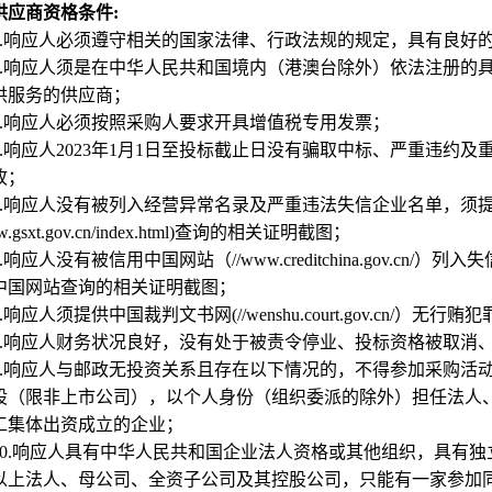
供应商资格条件:
.
响应人必须遵守相关的国家法律、行政法规的规定，具有良好
.
响应人须是在中华人民共和国境内（港澳台除外）依法注册的
供服务的供应商；
.
响应人必须按照采购人要求开具增值税专用发票；
.
响应人2023年1月1日至投标截止日没有骗取中标、严重违约
故；
.
响应人没有被列入经营异常名录及严重违法失信企业名单，须
ww.gsxt.gov.cn/index.html)查询的相关证明截图；
.
响应人没有被信用中国网站（//www.creditchina.gov.
中国网站查询的相关证明截图；
.
响应人须提供中国裁判文书网(//wenshu.court.gov.cn/）
.
响应人财务状况良好，没有处于被责令停业、投标资格被取消
.
响应人与邮政无投资关系且存在以下情况的，不得参加采购活
股（限非上市公司），以个人身份（组织委派的除外）担任法人
工集体出资成立的企业；
0.
响应人具有中华人民共和国企业法人资格或其他组织，具有独
以上法人、母公司、全资子公司及其控股公司，只能有一家参加