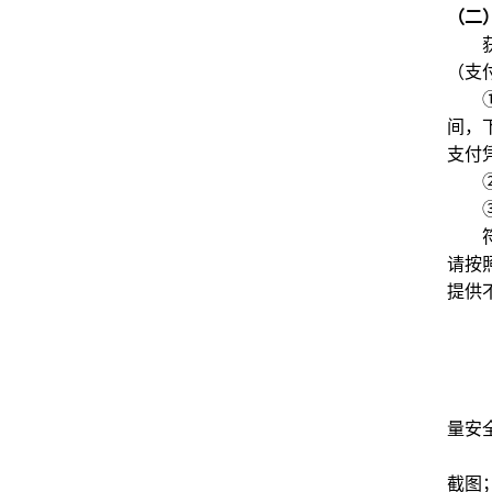
（二
（支
间，
支付
请按
提供
量安
截图