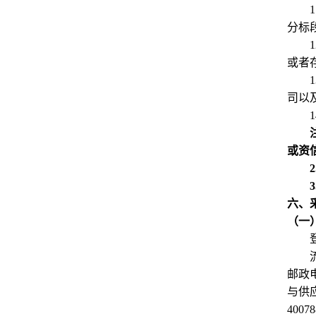
1
分标
1
或者
1
司以
1
或资
2
3
六、
（一
邮政
与供应
4007