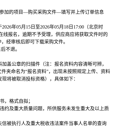
择参加的项目—购买采购文件—填写并上传订单信息
05月15日至2026年05月18日17:00（北京时
cn）在线报名，逾期不予受理，供应商应将获取文件时的
中，经审核后即可下载采购文件。
售后不退。
料加盖公章的扫描件（注：报名资料内容清晰可辨，
文件夹命名为“报名资料”，出现未按照规定上传、资料
发现将被取消投标资格），具体如下：
诺书，格式自拟；
严重违约及重大质量问题，所供服务未发生重大及以上质
cn）未列入失信被执行人及重大税收违法案件当事人名单的查询