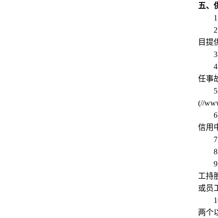
五、
1
2
目提
3
4
任事
5
(//w
6
信用
7
8
9
工持
或员
1
两个