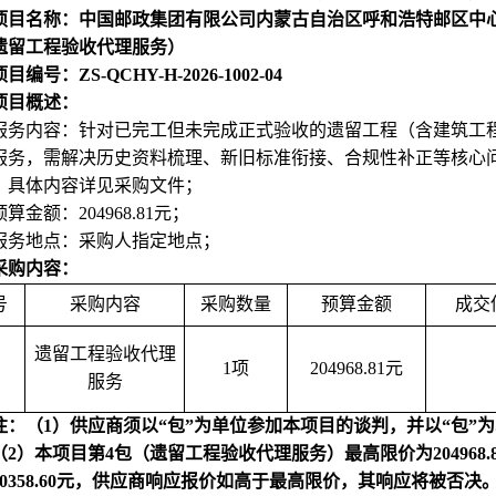
项目名称：中国邮政集团有限公司内蒙古自治区呼和浩特邮区中
遗留工程验收代理服务）
编号：ZS-QCHY-H-2026-1002-04
项目概述：
服务内容：针对已完工但未完成正式验收的遗留工程（含建筑工
服务，需解决历史资料梳理、新旧标准衔接、合规性补正等核心
，具体内容详见采购文件；
预算金额：
204968.81
元；
服务地点：采购人指定地点；
采购内容：
号
采购内容
采购数量
预算金额
成交
遗留工程验收代理
1
项
204968.81
元
服务
注：（1）供应商须以“包”为单位参加本项目的谈判，并以“包”
（2）本项目第4包（遗留工程验收代理服务）最高限价为204968.81
50358.60元，供应商响应报价如高于最高限价，其响应将被否决