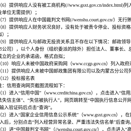
（6）提供响应人没有被工商机构(//www.gsxt.gov.cn/inde
业单位无需提供）；
（7）提供响应人在中国裁判文书网(//wenshu.court.gov.cn
（8）提供响应人财务状况良好，没有处于被责令停业、投标资
拟）；
（9）提供响应人与邮政无投资关系且不存在以下情况：邮政领
市公司），以个人身份（组织委派的除外）担任法人、董事长、
成立的企业的承诺函，格式自拟；
（10）响应人未被中国政府采购网（www.ccgp.gov.cn）
（11）提供响应人未被中国邮政集团有限公司以及内蒙古分公司
（12）投标报名表
注：信用查询网页截图流程如下：
（1）进入“信用中国”（www.creditchina.gov.cn），点
法失信主体”、“失信被执行人”，网页跳转至“中国执行信息公开网
，输入验证码后点击“查询”。
（2）进入“国家企业信用信息公示系统”（www.gsxt.gov.cn
进入后，分别点击“列入经营异常名录、严重违法失信名单”后查询
（3）进“中国裁判文书网”（//wenshu.court.gov.cn/），