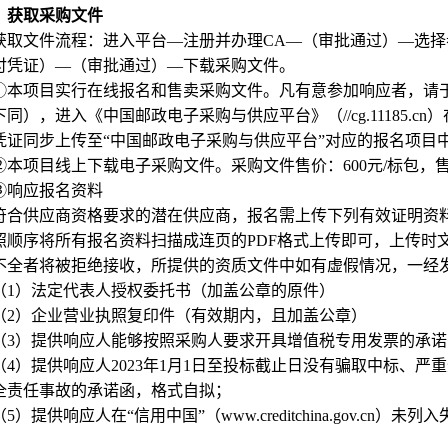
）获取采购文件
获取文件流程：进入平台—注册并办理CA—（审批通过）—选
付凭证）—（审批通过）—下载采购文件。
①本项目实行在线报名和售卖采购文件。凡有意参加响应者，请于2026年
下同），进入《中国邮政电子采购与供应平台》（//cg.11185.
凭证同步上传至“中国邮政电子采购与供应平台”对应的报名项目
②本项目线上下载电子采购文件。采购文件售价：600元/标包，
③响应报名资料
符合供应商资格要求的潜在供应商，报名需上传下列有效证明资
照顺序将所有报名资料扫描成连页的PDF格式上传即可，上传时
不全者将被拒绝接收，所提供的资质文件中如有虚假情况，一经
（1）法定代表人授权委托书（加盖公章的原件）
（2）企业营业执照复印件（有效期内，且加盖公章）
（3）提供响应人能够按照采购人要求开具增值税专用发票的承
（4）提供响应人2023年1月1日至投标截止日没有骗取中标、
全责任事故的承诺函，格式自拟；
（5）提供响应人在“信用中国”（www.creditchina.gov.
；