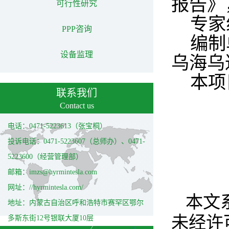
报告》
可行性研究
专家
PPP咨询
编制
设备监理
乌海乌
本项
联系我们
Contact us
电话：0471-5223613（张宝桐）
投诉电话：0471-5223607（总师办）、0471-
5223600（经营管理部）
邮箱：imzs@hyrmintesla.com
网址：//hyrmintesla.com/
本文
地址：内蒙古自治区呼和浩特市赛罕区鄂尔
未经许
多斯东街12号银联大厦10层