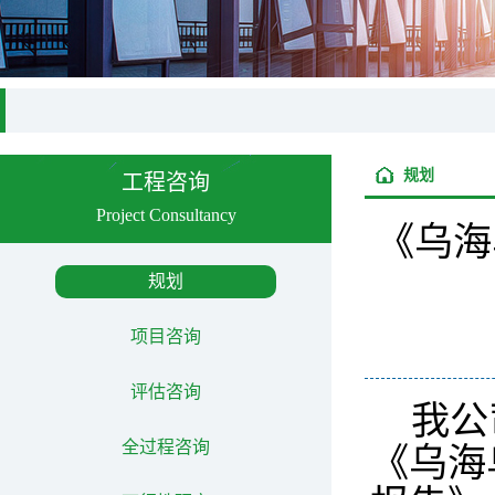
规划
工程咨询
Project Consultancy
《乌海
规划
项目咨询
评估咨询
我公
全过程咨询
《乌海