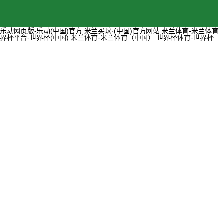
乐动网页版-乐动(中国)官方
米兰买球·(中国)官方网站
米兰体育-米兰体
界杯平台-世界杯(中国)
米兰体育-米兰体育（中国）
世界杯体育-世界杯