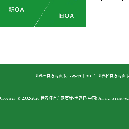
世界杯官方网页版-世界杯(中国)
/
世界杯官方网页版
Copyright © 2002-2026 世界杯官方网页版-世界杯(中国) All rights reserved