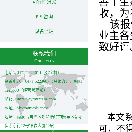
善了生
可行性研究
收，为
PPP咨询
该报
设备监理
业主各
致好评
联系我们
Contact us
电话：0471-5223613（张宝桐）
投诉电话：0471-5223607（总师办）、0471-
5223600（经营管理部）
邮箱：imzs@hyrmintesla.com
网址：//hyrmintesla.com/
本文
地址：内蒙古自治区呼和浩特市赛罕区鄂尔
多斯东街12号银联大厦10层
可，不