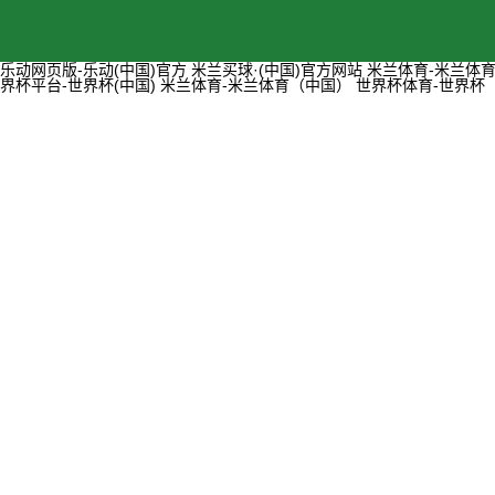
乐动网页版-乐动(中国)官方
米兰买球·(中国)官方网站
米兰体育-米兰体
界杯平台-世界杯(中国)
米兰体育-米兰体育（中国）
世界杯体育-世界杯