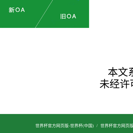
本文
未经许
世界杯官方网页版-世界杯(中国)
/
世界杯官方网页版