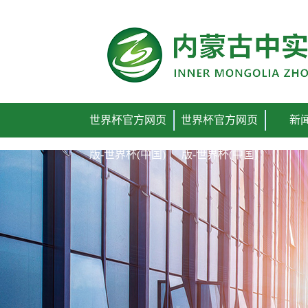
世界杯官方网页版
世界杯官方网页
世界杯官方网页
新
版-世界杯(中国)
版-世界杯(中国)