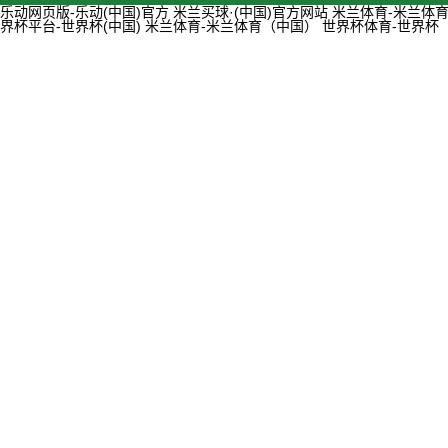
乐动网页版-乐动(中国)官方
米兰买球·(中国)官方网站
米兰体育-米兰体
界杯平台-世界杯(中国)
米兰体育-米兰体育（中国）
世界杯体育-世界杯