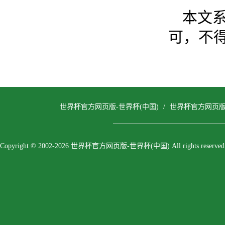
本文
可，不
世界杯官方网页版-世界杯(中国)
/
世界杯官方网页版
Copyright © 2002-2026 世界杯官方网页版-世界杯(中国) All rights reserved