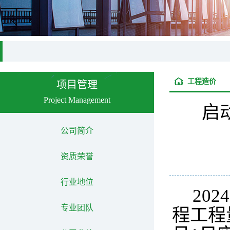
工程造价
项目管理
Project Management
启
公司简介
资质荣誉
行业地位
20
专业团队
程工程量