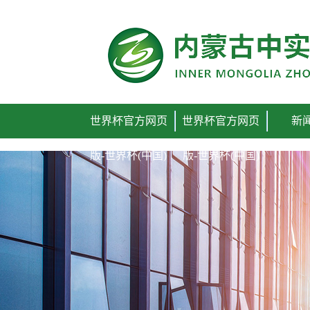
世界杯官方网页版
世界杯官方网页
世界杯官方网页
新
版-世界杯(中国)
版-世界杯(中国)