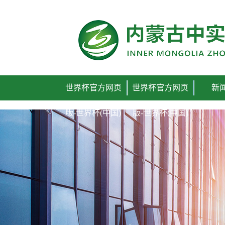
世界杯官方网页版
世界杯官方网页
世界杯官方网页
新
版-世界杯(中国)
版-世界杯(中国)