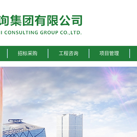
招标采购
工程咨询
项目管理