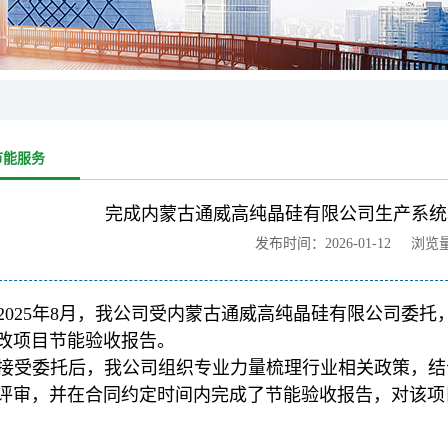
节能服务
完成内蒙古通威高纯晶硅有限公司生产系统
发布时间：2026-01-12 浏览
2025年8月，我公司受内蒙古通威高纯晶硅有限公司委
改项目节能验收报告。
接受委托后，我公司组织专业力量梳理行业相关政策，结
评审，并在合同约定时间内完成了节能验收报告，对该项