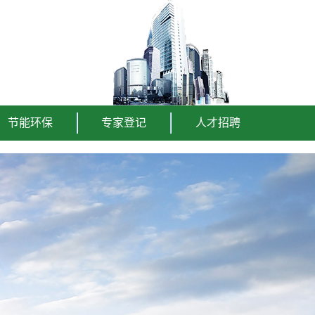
节能环保
专家登记
人才招聘