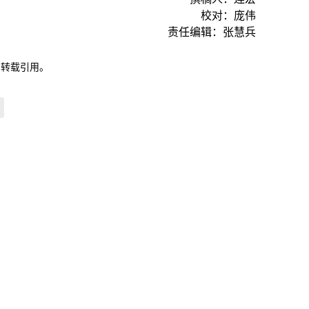
校对：庞伟
责任编辑：张慧兵
自转载引用。