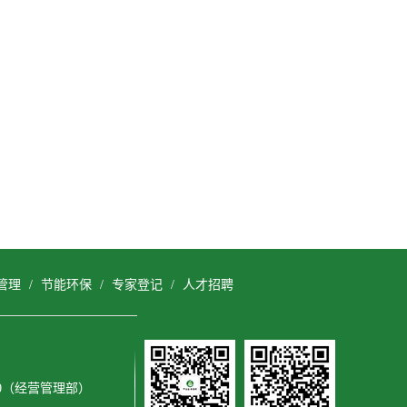
管理
/
节能环保
/
专家登记
/
人才招聘
3600（经营管理部）