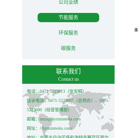
公司业绩
节能服务
环保服务
碳服务
联系我们
Contact us
电话：0471-5223613（张宝桐）
投诉电话：0471-5223607（总师办）、0471-
5223600（经营管理部）
邮箱：imzs@hyrmintesla.com
网址：//hyrmintesla.com/
地址：内蒙古自治区呼和浩特市赛罕区鄂尔